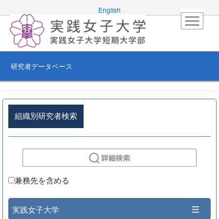
English
研究者データベース
組織別研究者検索
兼務先を含める
実践女子大学