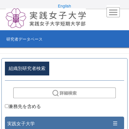
English
研究者データベース
組織別研究者検索
兼務先を含める
実践女子大学