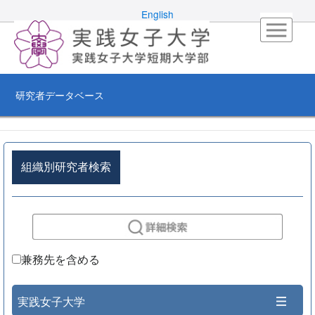
English
研究者データベース
組織別研究者検索
兼務先を含める
実践女子大学