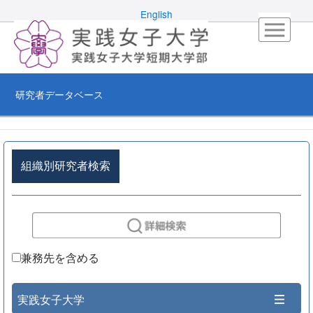
English
研究者データベース
組織別研究者検索
兼務先を含める
実践女子大学