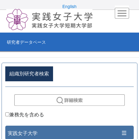
English
研究者データベース
組織別研究者検索
兼務先を含める
実践女子大学