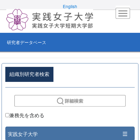
English
研究者データベース
組織別研究者検索
兼務先を含める
実践女子大学