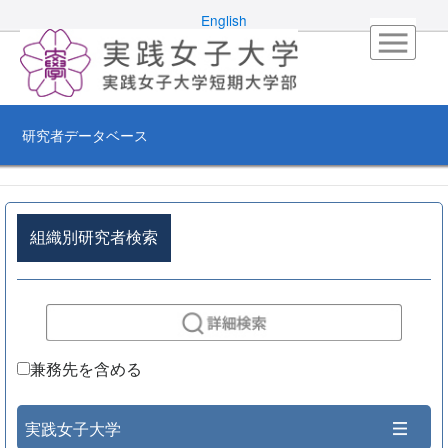
English
研究者データベース
組織別研究者検索
兼務先を含める
実践女子大学