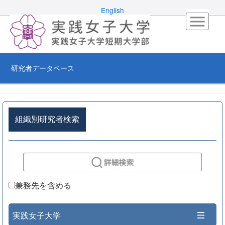
English
研究者データベース
組織別研究者検索
兼務先を含める
実践女子大学