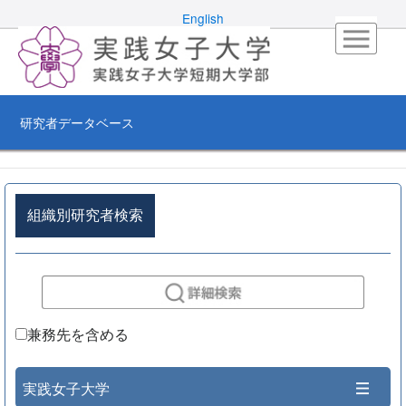
English
研究者データベース
組織別研究者検索
兼務先を含める
実践女子大学