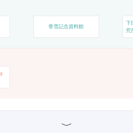
下
香雪記念資料館
究
ョ