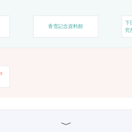
下
香雪記念資料館
究
ョ