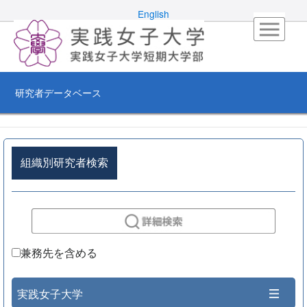
English
研究者データベース
組織別研究者検索
兼務先を含める
実践女子大学