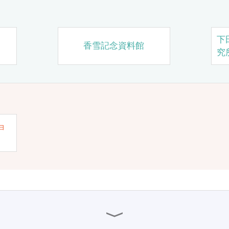
下
香雪記念資料館
究
ョ