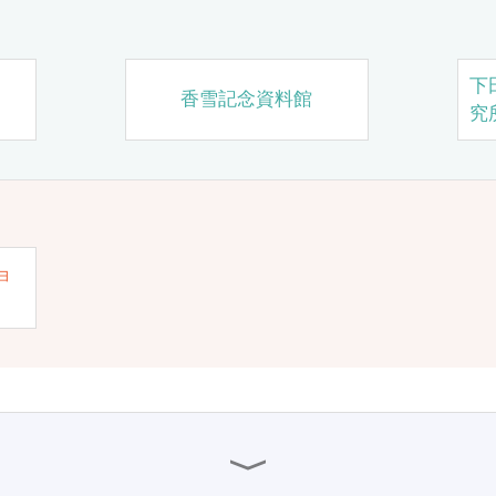
下
香雪記念資料館
究
ョ