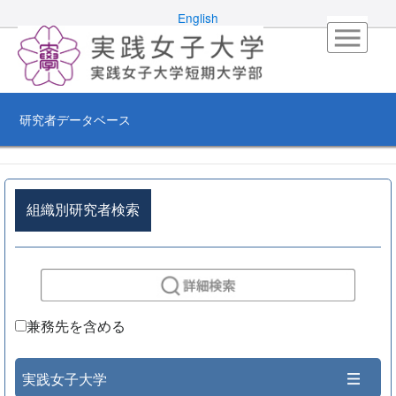
English
研究者データベース
組織別研究者検索
兼務先を含める
実践女子大学