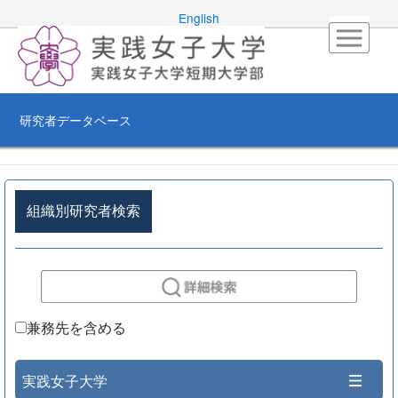
English
研究者データベース
組織別研究者検索
兼務先を含める
実践女子大学