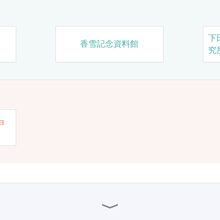
下
香雪記念資料館
究
ョ