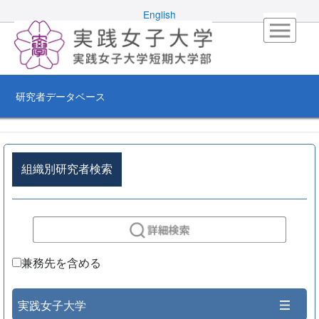
English
研究者データベース
組織別研究者検索
兼務先を含める
実践女子大学