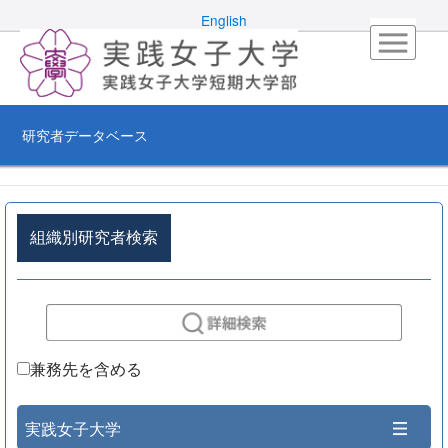
English
研究者データベース
組織別研究者検索
兼務先を含める
実践女子大学