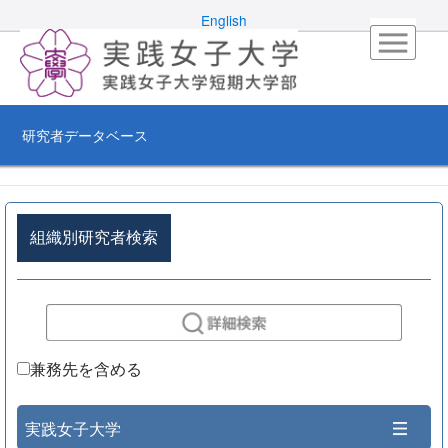
English
研究者データベース
組織別研究者検索
兼務先を含める
実践女子大学