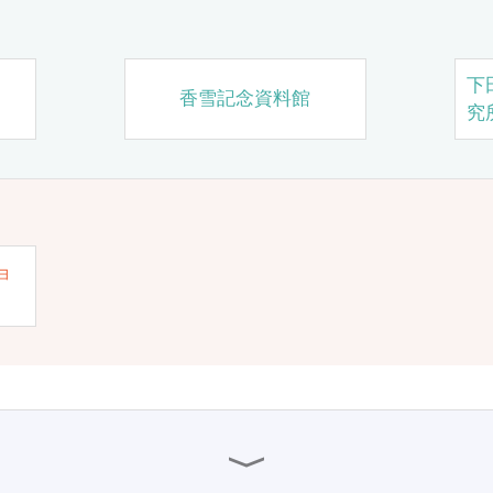
下
香雪記念資料館
究
ョ