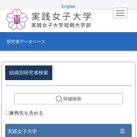
English
研究者データベース
組織別研究者検索
兼務先を含める
実践女子大学