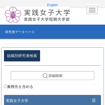
English
研究者データベース
組織別研究者検索
兼務先を含める
実践女子大学