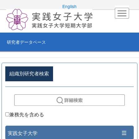
English
研究者データベース
組織別研究者検索
兼務先を含める
実践女子大学