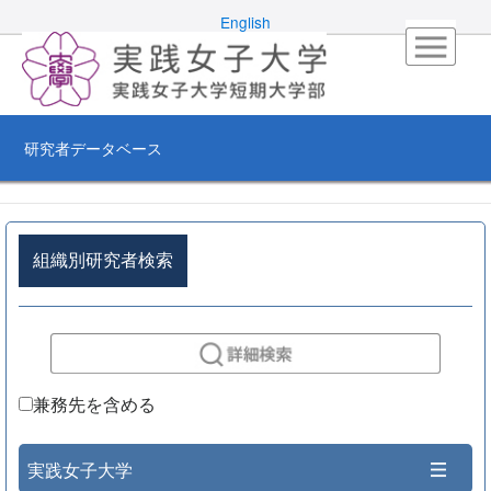
English
研究者データベース
組織別研究者検索
兼務先を含める
実践女子大学