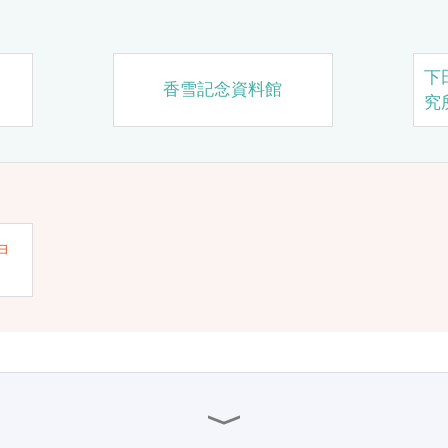
下
香雪記念資料館
究
ョ