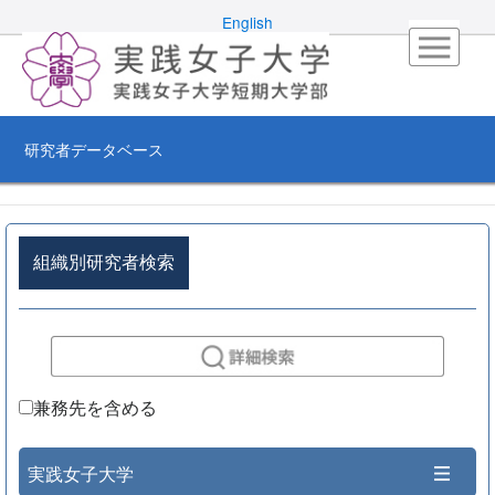
English
研究者データベース
組織別研究者検索
兼務先を含める
実践女子大学