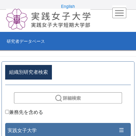
English
研究者データベース
組織別研究者検索
兼務先を含める
実践女子大学