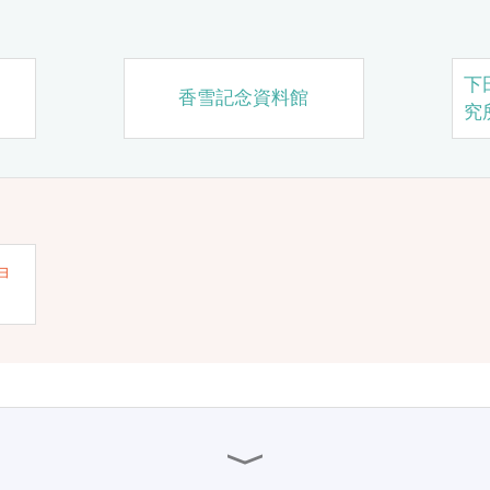
下
香雪記念資料館
究
ョ