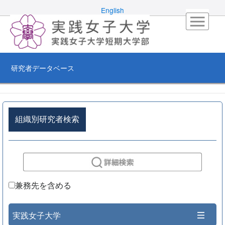
English
研究者データベース
組織別研究者検索
兼務先を含める
実践女子大学