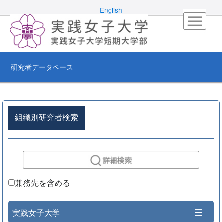
English
研究者データベース
組織別研究者検索
兼務先を含める
実践女子大学