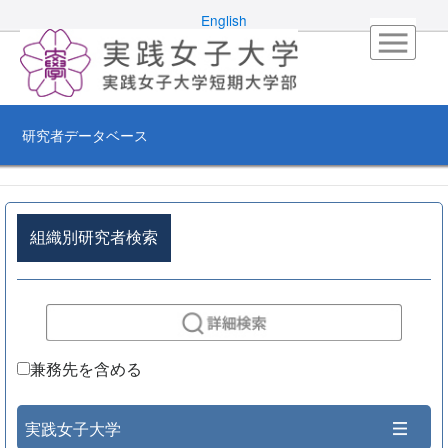
English
研究者データベース
組織別研究者検索
兼務先を含める
実践女子大学