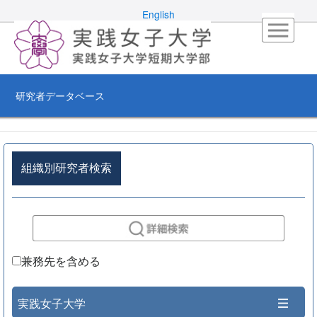
English
研究者データベース
組織別研究者検索
兼務先を含める
実践女子大学