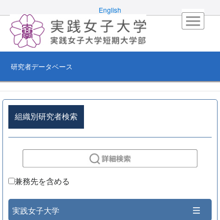
English
研究者データベース
組織別研究者検索
兼務先を含める
実践女子大学