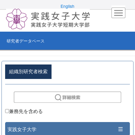
English
研究者データベース
組織別研究者検索
兼務先を含める
実践女子大学