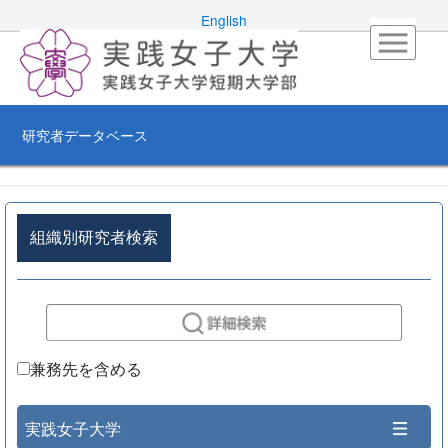
English
研究者データベース
組織別研究者検索
兼務先を含める
実践女子大学