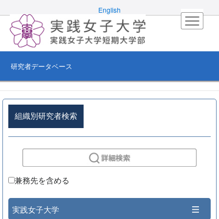
English
研究者データベース
組織別研究者検索
兼務先を含める
実践女子大学