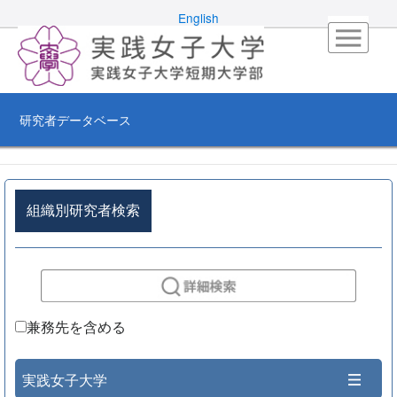
English
研究者データベース
組織別研究者検索
兼務先を含める
実践女子大学