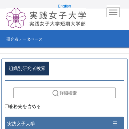
English
研究者データベース
組織別研究者検索
兼務先を含める
実践女子大学