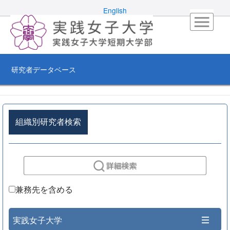
English
研究者データベース
組織別研究者検索
兼務先を含める
実践女子大学