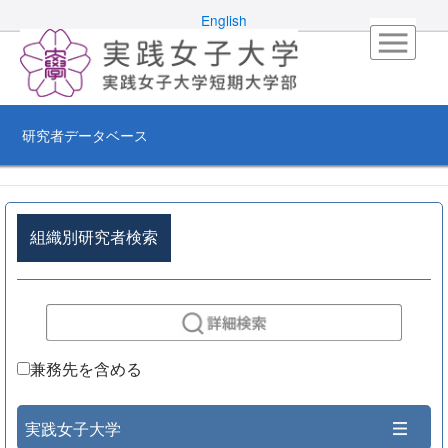
English
研究者データベース
組織別研究者検索
兼務先を含める
実践女子大学