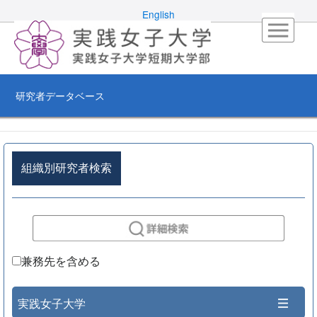
English
研究者データベース
組織別研究者検索
兼務先を含める
実践女子大学