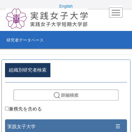
English
研究者データベース
組織別研究者検索
兼務先を含める
実践女子大学