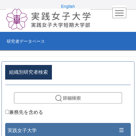
English
研究者データベース
組織別研究者検索
兼務先を含める
実践女子大学