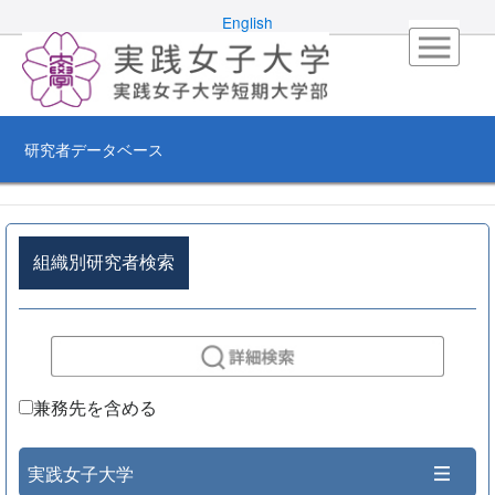
English
研究者データベース
組織別研究者検索
兼務先を含める
実践女子大学