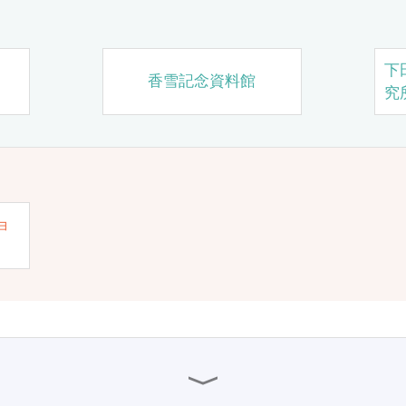
下
香雪記念資料館
究
ョ