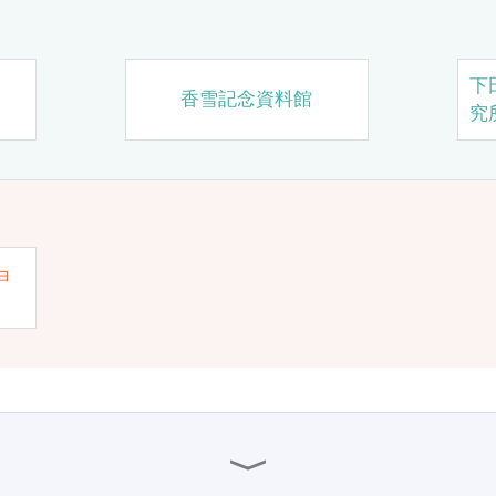
下
香雪記念資料館
究
ョ