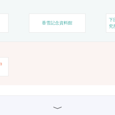
下
香雪記念資料館
究
ョ