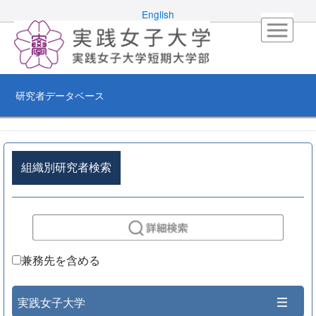
English
研究者データベース
組織別研究者検索
兼務先を含める
実践女子大学