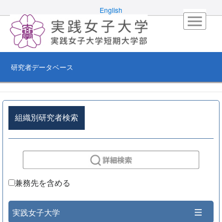
English
研究者データベース
組織別研究者検索
兼務先を含める
実践女子大学